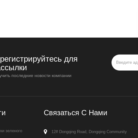
арегистрируйтесь для
ассылки
учить последние новости компании
ги
Связаться С Нами
ки зеленого
12# Dongqing Road, Dongqing Community