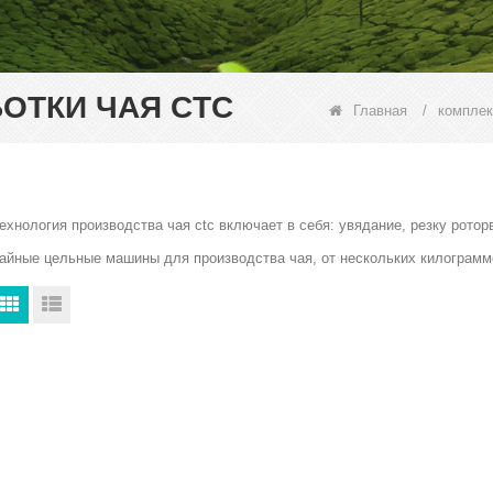
ОТКИ ЧАЯ CTC
Главная
/
комплек
ехнология производства чая ctc включает в себя: увядание, резку рото
айные цельные машины для производства чая, от нескольких килограммо