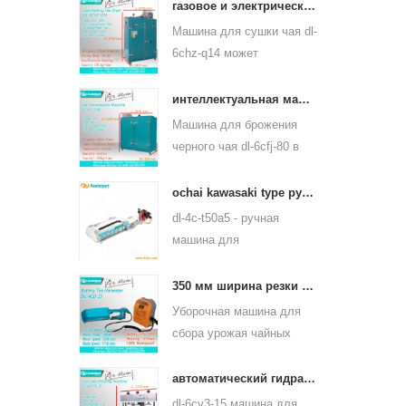
пропаривания чайного
газовое и электрическое отопление машина для сушки листьев зеленого чая 6chz-q14
листа может
Машина для сушки чая dl-
использоваться для
6chz-q14 может
многих видов чая, таких
использовать жидкий газ,
как зеленый чай, чай
природный газ и
интеллектуальная машина для ферментации черного чая 6cfj-80
улун и другие.
электрический, может
Машина для брожения
сушить все виды чая,
черного чая dl-6cfj-80 в
такие как зеленый чай,
основном используется
черный чай, чай улун и
для обработки черного
ochai kawasaki type ручной сборщик листьев чая 4c-t50a5
так далее.
чая, пусть черный чай
dl-4c-t50a5 - ручная
лучше бродит.
машина для
выщипывания чайных
листьев от одного
350 мм ширина резки электрическим аккумулятором чай листового чая щипцы машина 4cd-35
человека Ширина реза -
Уборочная машина для
450 мм, 500 мм, 600 мм,
сбора урожая чайных
используется бензиновый
листьев dl-4cd-35 имеет
двигатель huasheng
электрическую ширину
автоматический гидравлический пресс чай торт чайный пресс кирпича 6cy3-15
1e34f.
резки 350 мм с
dl-6cy3-15 машина для