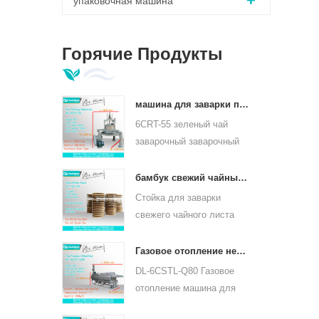
упаковочная машина
Горячие Продукты
машина для заварки православных листьев зеленого чая 6crt-55
6CRT-55 зеленый чай
заварочный заварочный
станок диаметр бочки
550мм, высота 400мм,
бамбук свежий чайный лист увядает стойка tqj-20
производительность 75 кг
Стойка для заварки
/ ч
свежего чайного листа
tqj-20 имеет бамбуковый и
нержавеющий лист,
Газовое отопление непрерывного чайного листа паровой машины для видов чая 6cstl-q80
может использоваться
DL-6CSTL-Q80 Газовое
для всех видов чая.
отопление машина для
непрерывного