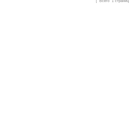
[ Всего
1
страниц