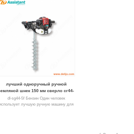
лучший одноручный ручной
земляной шнек 150 мм сверло сг44-
5ф
dl-sg44-5f Бензин Один человек
использует лучшую ручную машину для
земляного шнека. 150-миллиметровое
верло использует бензиновый двигатель
huasheng 1e445f, может сверлить 40-200
мм.