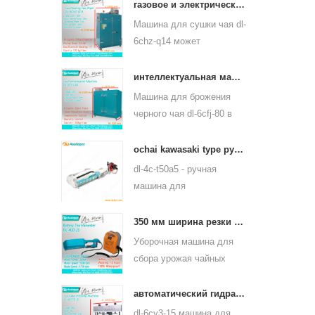
пропаривания чайного
газовое и электрическое отопление машина для сушки листьев зеленого чая 6chz-q14
листа может
Машина для сушки чая dl-
использоваться для
6chz-q14 может
многих видов чая, таких
использовать жидкий газ,
как зеленый чай, чай
природный газ и
интеллектуальная машина для ферментации черного чая 6cfj-80
улун и другие.
электрический, может
Машина для брожения
сушить все виды чая,
черного чая dl-6cfj-80 в
такие как зеленый чай,
основном используется
черный чай, чай улун и
для обработки черного
ochai kawasaki type ручной сборщик листьев чая 4c-t50a5
так далее.
чая, пусть черный чай
dl-4c-t50a5 - ручная
лучше бродит.
машина для
выщипывания чайных
листьев от одного
350 мм ширина резки электрическим аккумулятором чай листового чая щипцы машина 4cd-35
человека Ширина реза -
Уборочная машина для
450 мм, 500 мм, 600 мм,
сбора урожая чайных
используется бензиновый
листьев dl-4cd-35 имеет
двигатель huasheng
электрическую ширину
автоматический гидравлический пресс чай торт чайный пресс кирпича 6cy3-15
1e34f.
резки 350 мм с
dl-6cy3-15 машина для