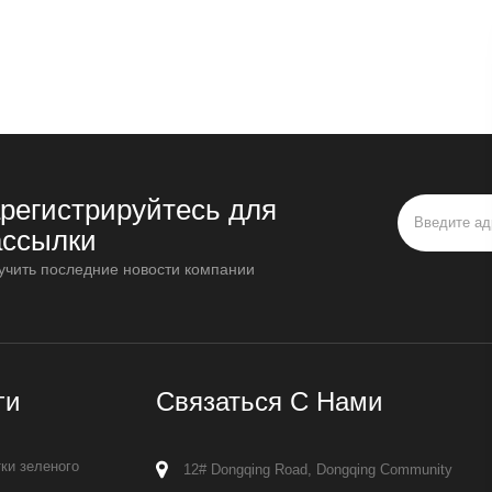
арегистрируйтесь для
ассылки
учить последние новости компании
ги
Связаться С Нами
ки зеленого
12# Dongqing Road, Dongqing Community