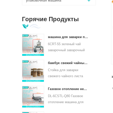
упаковочная машина
Горячие Продукты
машина для заварки православных листьев зеленого чая 6crt-55
6CRT-55 зеленый чай
заварочный заварочный
станок диаметр бочки
550мм, высота 400мм,
бамбук свежий чайный лист увядает стойка tqj-20
производительность 75 кг
Стойка для заварки
/ ч
свежего чайного листа
tqj-20 имеет бамбуковый и
нержавеющий лист,
Газовое отопление непрерывного чайного листа паровой машины для видов чая 6cstl-q80
может использоваться
DL-6CSTL-Q80 Газовое
с
для всех видов чая.
отопление машина для
непрерывного