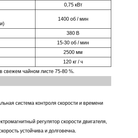
0,75 кВт
1400 об / мин
и)
380 В
15-30 об / мин
русская тайна - происхождение чая иван
2500 мм
120 кг / ч
ый и
в свежем чайном листе
75-80
%.
ссии.
сский
олее
льная система контроля скорости и времени
ктромагнитный регулятор скорости двигателя,
скорость устойчива и долговечна.