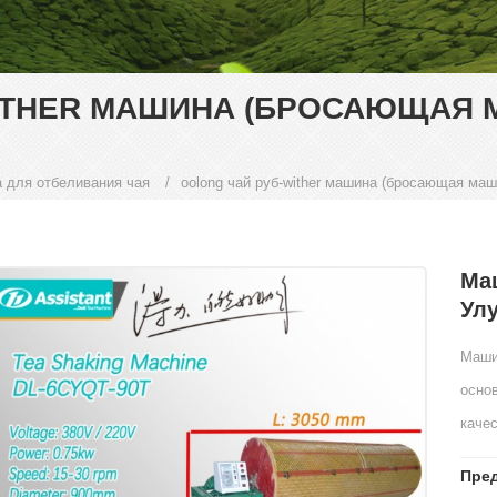
ITHER МАШИНА (БРОСАЮЩАЯ 
 для отбеливания чая
/
oolong чай руб-wither машина (бросающая маш
Ма
Улу
Машин
основ
каче
Пред