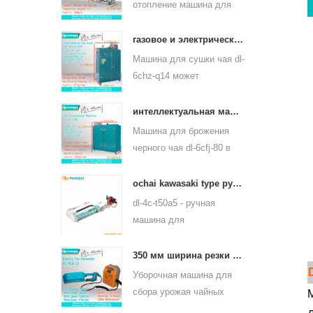
отопление машина для
непрерывного
пропаривания чайного
газовое и электрическое отопление машина для сушки листьев зеленого чая 6chz-q14
листа может
Машина для сушки чая dl-
использоваться для
6chz-q14 может
многих видов чая, таких
использовать жидкий газ,
как зеленый чай, чай
природный газ и
интеллектуальная машина для ферментации черного чая 6cfj-80
улун и другие.
электрический, может
Машина для брожения
сушить все виды чая,
черного чая dl-6cfj-80 в
такие как зеленый чай,
основном используется
черный чай, чай улун и
для обработки черного
ochai kawasaki type ручной сборщик листьев чая 4c-t50a5
так далее.
чая, пусть черный чай
dl-4c-t50a5 - ручная
лучше бродит.
машина для
выщипывания чайных
листьев от одного
350 мм ширина резки электрическим аккумулятором чай листового чая щипцы машина 4cd-35
человека Ширина реза -
Уборочная машина для
450 мм, 500 мм, 600 мм,
сбора урожая чайных
М
используется бензиновый
листьев dl-4cd-35 имеет