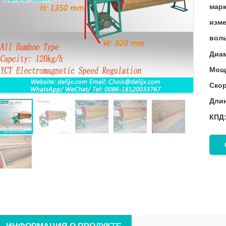
марк
изме
воль
Диам
Мощн
Скор
Длин
КПД