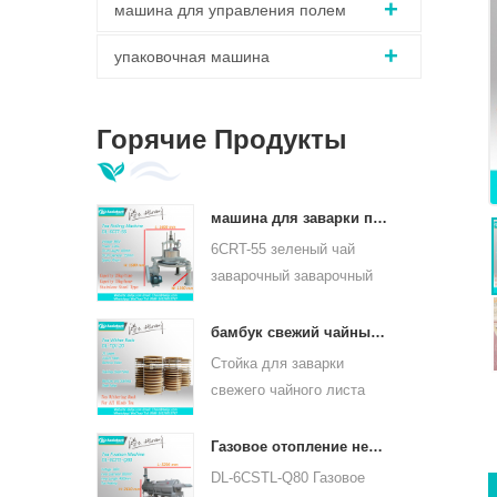
машина для управления полем
упаковочная машина
Горячие Продукты
машина для заварки православных листьев зеленого чая 6crt-55
6CRT-55 зеленый чай
заварочный заварочный
станок диаметр бочки
550мм, высота 400мм,
бамбук свежий чайный лист увядает стойка tqj-20
производительность 75 кг
Стойка для заварки
/ ч
свежего чайного листа
tqj-20 имеет бамбуковый и
нержавеющий лист,
Газовое отопление непрерывного чайного листа паровой машины для видов чая 6cstl-q80
может использоваться
DL-6CSTL-Q80 Газовое
для всех видов чая.