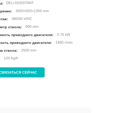
DELI ASSISTANT
а:
3050×920×1350 mm
рение:
380/50 V/HZ
таж:
900 mm
етр ствола:
0.75 kW
ость приводного двигателя:
1400 r/min
ость приводного двигателя:
2500 mm
а ствола:
120 Kg/h
:
СВЯЗАТЬСЯ СЕЙЧАС