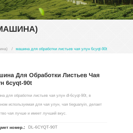
МАШИНА)
ина)
/
машина для обработки листьев чая улун 6cyqt-90t
шина Для Обработки Листьев Чая
н 6cyqt-90t
а для обработки листьев чая улун dl-6cyqt-90t, в
ном используемая для чая улун, чая tieguanyin, делает
ство чая лучше и имеет лучший вкус.
DL-6CYQT-90T
мет номер.: