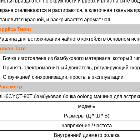
истья вращаются по окружности и вверх и вниз на сите воды
крана сталкиваются и растираются, а клеточная ткань на к
тановится красной, и раскрывается аромат чая.
Applica
Тион:
ашина для встряхивания чайного коктейля в основном испо
Advan
Таге:
. Бочка изготовлена ​​из бамбукового материала, который ги
. Принять электромагнитный двигатель, регулирующий скоро
. С функцией синхронизации, просты в эксплуатации.
Para
метр:
L-6CYQT-90T бамбуковая бочка oolong машина для встрях
модель
Размеры (Д * Ш * В)
напряжение / частота
Внутренний диаметр ролика