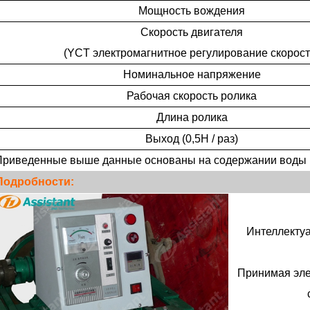
Мощность вождения
Скорость двигателя
(YCT электромагнитное регулирование скорост
Номинальное напряжение
Рабочая скорость ролика
чай pu'er древнее дерево чай знания
Длина ролика
Apr / 22 / 2019
Oct / 28 / 2019
Выход (0,5Н / раз)
тарше чай, тем он дороже, тем
«Иван Чай» - самый популярн
Приведенные выше данные основаны на содержании воды 
ороже, но это не абсолют. Это
популярный цветочный чай в Ро
Подробности:
ит от качества чая, от того, как
«Иван чай» - традиционный ру
 вкус. Если качество дерева не
напиток, имеющий история б
так хор
тысячи лет. С древ
Интеллектуа
Принимая эле