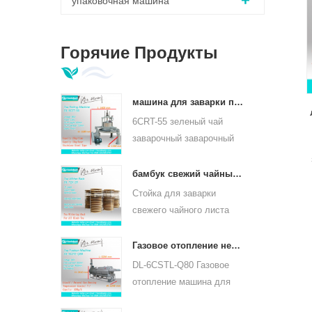
упаковочная машина
Горячие Продукты
машина для заварки православных листьев зеленого чая 6crt-55
6CRT-55 зеленый чай
заварочный заварочный
станок диаметр бочки
550мм, высота 400мм,
бамбук свежий чайный лист увядает стойка tqj-20
производительность 75 кг
Стойка для заварки
/ ч
свежего чайного листа
tqj-20 имеет бамбуковый и
нержавеющий лист,
Газовое отопление непрерывного чайного листа паровой машины для видов чая 6cstl-q80
может использоваться
DL-6CSTL-Q80 Газовое
для всех видов чая.
отопление машина для
непрерывного