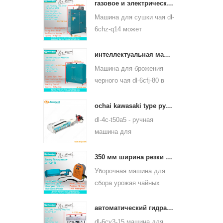
пропаривания чайного
газовое и электрическое отопление машина для сушки листьев зеленого чая 6chz-q14
листа может
Машина для сушки чая dl-
использоваться для
6chz-q14 может
многих видов чая, таких
использовать жидкий газ,
как зеленый чай, чай
природный газ и
интеллектуальная машина для ферментации черного чая 6cfj-80
улун и другие.
электрический, может
Машина для брожения
сушить все виды чая,
черного чая dl-6cfj-80 в
такие как зеленый чай,
основном используется
черный чай, чай улун и
для обработки черного
ochai kawasaki type ручной сборщик листьев чая 4c-t50a5
так далее.
чая, пусть черный чай
dl-4c-t50a5 - ручная
лучше бродит.
машина для
выщипывания чайных
листьев от одного
350 мм ширина резки электрическим аккумулятором чай листового чая щипцы машина 4cd-35
человека Ширина реза -
Уборочная машина для
450 мм, 500 мм, 600 мм,
сбора урожая чайных
используется бензиновый
листьев dl-4cd-35 имеет
двигатель huasheng
электрическую ширину
автоматический гидравлический пресс чай торт чайный пресс кирпича 6cy3-15
1e34f.
резки 350 мм с
dl-6cy3-15 машина для