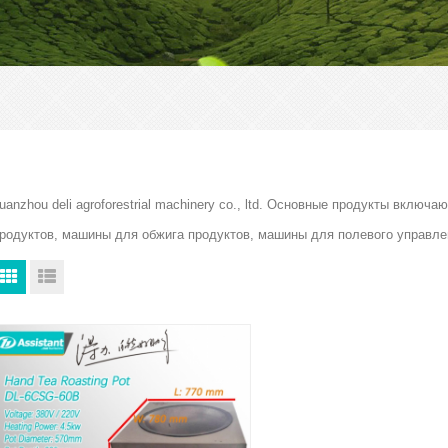
uanzhou deli agroforestrial machinery co., ltd. Основные продукты вкл
родуктов, машины для обжига продуктов, машины для полевого управле