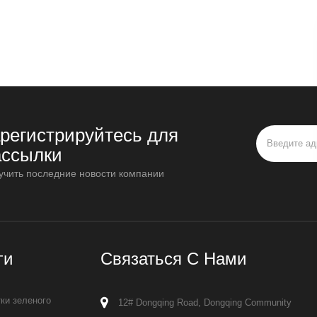
арегистрируйтесь для
ассылки
учить последние новости компании
ги
Связаться С Нами
ки зеленого
12# Dongqing Road, Dongqing Community