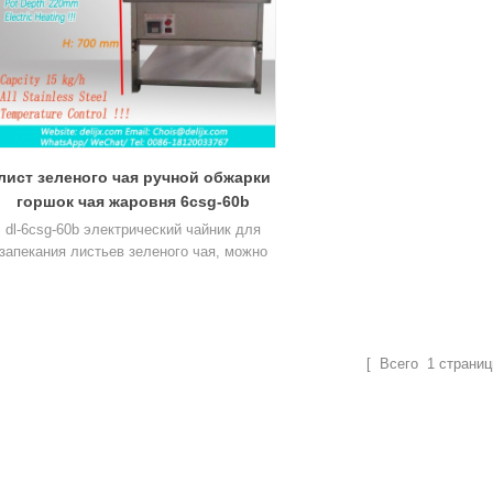
лист зеленого чая ручной обжарки
горшок чая жаровня 6csg-60b
dl-6csg-60b электрический чайник для
запекания листьев зеленого чая, можно
регулировать температуру, подходит для
ручного производства
высококачественного чая.
[ Всего
1
страниц