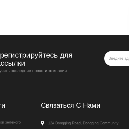
арегистрируйтесь для
ассылки
учить последние новости компании
ги
Связаться С Нами
ки зеленого
12# Dongqing Road, Dongqing Community