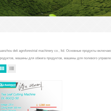
uanzhou deli agroforestrial machinery co., ltd. Основные продукты вкл
родуктов, машины для обжига продуктов, машины для полевого управле