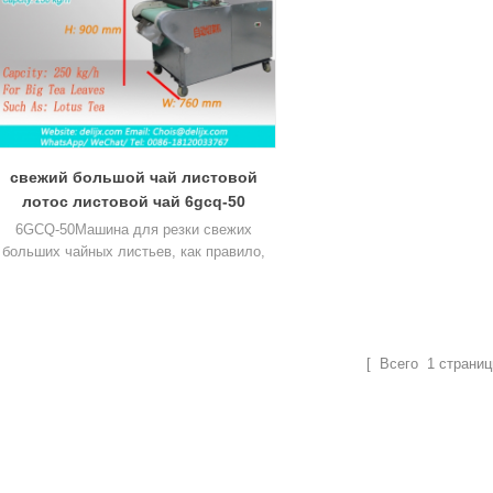
свежий большой чай листовой
лотос листовой чай 6gcq-50
6GCQ-50Машина для резки свежих
больших чайных листьев, как правило,
ля резки больших листьев чая, таких как
ай из листьев лотоса, травяной чай и так
далее.
[ Всего
1
страниц