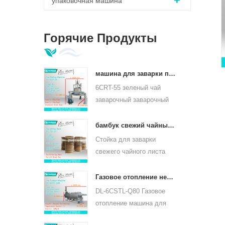
упаковочная машина
Горячие Продукты
машина для заварки православных листьев зеленого чая 6crt-55
6CRT-55 зеленый чай
заварочный заварочный
станок диаметр бочки
550мм, высота 400мм,
д
бамбук свежий чайный лист увядает стойка tqj-20
ч
производительность 75 кг
Стойка для заварки
/ ч
свежего чайного листа
tqj-20 имеет бамбуковый и
нержавеющий лист,
Газовое отопление непрерывного чайного листа паровой машины для видов чая 6cstl-q80
может использоваться
DL-6CSTL-Q80 Газовое
для всех видов чая.
отопление машина для
непрерывного