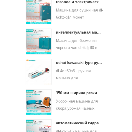
пропаривания чайного
газовое и электрическое отопление машина для сушки листьев зеленого чая 6chz-q14
листа может
Машина для сушки чая dl-
использоваться для
6chz-q14 может
многих видов чая, таких
использовать жидкий газ,
как зеленый чай, чай
природный газ и
интеллектуальная машина для ферментации черного чая 6cfj-80
улун и другие.
электрический, может
Машина для брожения
сушить все виды чая,
черного чая dl-6cfj-80 в
такие как зеленый чай,
основном используется
черный чай, чай улун и
для обработки черного
ochai kawasaki type ручной сборщик листьев чая 4c-t50a5
так далее.
чая, пусть черный чай
dl-4c-t50a5 - ручная
лучше бродит.
машина для
выщипывания чайных
листьев от одного
350 мм ширина резки электрическим аккумулятором чай листового чая щипцы машина 4cd-35
человека Ширина реза -
Уборочная машина для
450 мм, 500 мм, 600 мм,
сбора урожая чайных
используется бензиновый
листьев dl-4cd-35 имеет
двигатель huasheng
электрическую ширину
автоматический гидравлический пресс чай торт чайный пресс кирпича 6cy3-15
1e34f.
резки 350 мм с
dl-6cy3-15 машина для