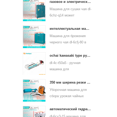
пропаривания чайного
газовое и электрическое отопление машина для сушки листьев зеленого чая 6chz-q14
листа может
Машина для сушки чая dl-
использоваться для
6chz-q14 может
многих видов чая, таких
использовать жидкий газ,
как зеленый чай, чай
природный газ и
интеллектуальная машина для ферментации черного чая 6cfj-80
улун и другие.
электрический, может
Машина для брожения
сушить все виды чая,
черного чая dl-6cfj-80 в
такие как зеленый чай,
основном используется
черный чай, чай улун и
для обработки черного
ochai kawasaki type ручной сборщик листьев чая 4c-t50a5
так далее.
чая, пусть черный чай
dl-4c-t50a5 - ручная
лучше бродит.
машина для
выщипывания чайных
листьев от одного
350 мм ширина резки электрическим аккумулятором чай листового чая щипцы машина 4cd-35
человека Ширина реза -
Уборочная машина для
450 мм, 500 мм, 600 мм,
сбора урожая чайных
используется бензиновый
листьев dl-4cd-35 имеет
двигатель huasheng
электрическую ширину
автоматический гидравлический пресс чай торт чайный пресс кирпича 6cy3-15
1e34f.
резки 350 мм с
dl-6cy3-15 машина для