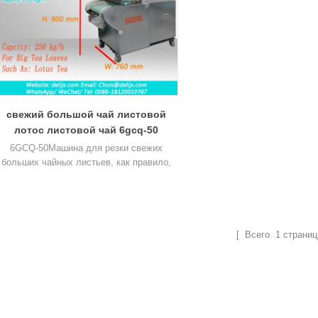
свежий большой чай листовой
лотос листовой чай 6gcq-50
6GCQ-50Машина для резки свежих
больших чайных листьев, как правило,
ля резки больших листьев чая, таких как
ай из листьев лотоса, травяной чай и так
далее.
[ Всего
1
страниц