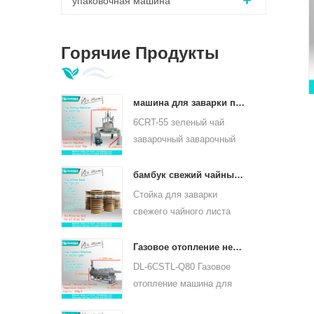
упаковочная машина
Горячие Продукты
машина для заварки православных листьев зеленого чая 6crt-55
6CRT-55 зеленый чай
заварочный заварочный
станок диаметр бочки
550мм, высота 400мм,
д
бамбук свежий чайный лист увядает стойка tqj-20
ч
производительность 75 кг
Стойка для заварки
/ ч
свежего чайного листа
tqj-20 имеет бамбуковый и
нержавеющий лист,
Газовое отопление непрерывного чайного листа паровой машины для видов чая 6cstl-q80
может использоваться
DL-6CSTL-Q80 Газовое
для всех видов чая.
отопление машина для
непрерывного