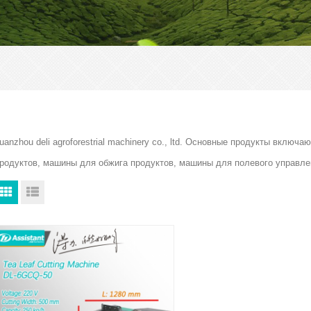
uanzhou deli agroforestrial machinery co., ltd. Основные продукты вкл
родуктов, машины для обжига продуктов, машины для полевого управле