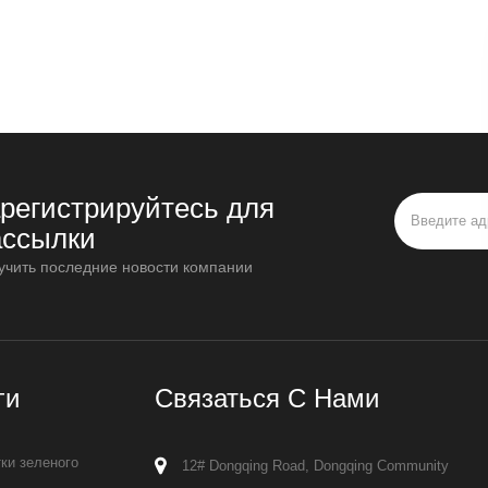
арегистрируйтесь для
ассылки
учить последние новости компании
ги
Связаться С Нами
ки зеленого
12# Dongqing Road, Dongqing Community